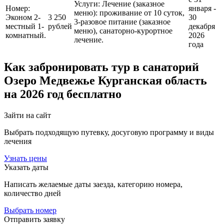
Услуги: Лечение (заказное
Номер:
января -
меню): проживание от 10 суток,
Эконом 2-
3 250
30
3-разовое питание (заказное
местный 1-
рублей
декабря
меню), санаторно-курортное
комнатный.
2026
лечение.
года
Как забронировать тур в санаторий
Озеро Медвежье Курганская область
на 2026 год бесплатно
Зайти на сайт
Выбрать подходящую путевку, досуговую программу и виды
лечения
Узнать цены
Указать даты
Написать желаемые даты заезда, категорию номера,
количество дней
Выбрать номер
Отправить заявку