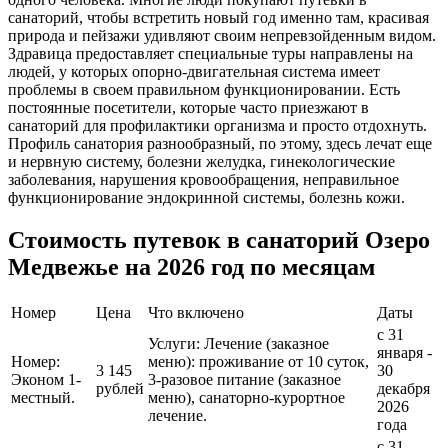
санаторий, чтобы встретить новый год именно там, красивая
природа и пейзажи удивляют своим непревзойденным видом.
Здравица предоставляет специальные туры направлены на
людей, у которых опорно-двигательная система имеет
проблемы в своем правильном функционировании. Есть
постоянные посетители, которые часто приезжают в
санаторий для профилактики организма и просто отдохнуть.
Профиль санатория разнообразный, по этому, здесь лечат еще
и нервную систему, болезни желудка, гинекологические
заболевания, нарушения кровообращения, неправильное
функционирование эндокринной системы, болезнь кожи.
Стоимость путевок в санаторий Озеро
Медвежье на 2026 год по месяцам
Номер
Цена
Что включено
Даты
с 31
Услуги: Лечение (заказное
января -
Номер:
меню): проживание от 10 суток,
3 145
30
Эконом 1-
3-разовое питание (заказное
рублей
декабря
местный.
меню), санаторно-курортное
2026
лечение.
года
с 31